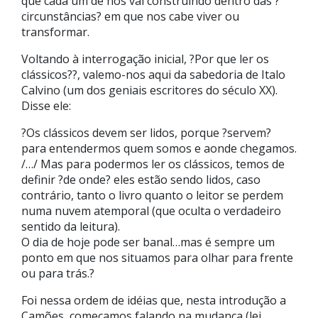
que cada um de nós vai construindo dentro das ?
circunstâncias? em que nos cabe viver ou
transformar.
Voltando à interrogação inicial, ?Por que ler os
clássicos??, valemo-nos aqui da sabedoria de Italo
Calvino (um dos geniais escritores do século XX).
Disse ele:
?Os clássicos devem ser lidos, porque ?servem?
para entendermos quem somos e aonde chegamos.
/…/ Mas para podermos ler os clássicos, temos de
definir ?de onde? eles estão sendo lidos, caso
contrário, tanto o livro quanto o leitor se perdem
numa nuvem atemporal (que oculta o verdadeiro
sentido da leitura).
O dia de hoje pode ser banal…mas é sempre um
ponto em que nos situamos para olhar para frente
ou para trás.?
Foi nessa ordem de idéias que, nesta introdução a
Camões, começamos falando na mudança (lei