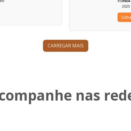
nto
2024
2025
Saib
CARREGAR MAIS
companhe nas red