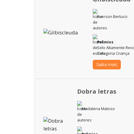
Everson Bertucci
Prêmios
Selo Altamente Reco
Categoria Criança
Saiba mais
Dobra letras
Madalena Matoso
Prêmios