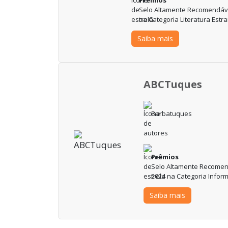
Selo Altamente Recomendável
na Categoria Literatura Est
Saiba mais
ABCTuques
Barbatuques
Prêmios
Selo Altamente Recomend
2024 na Categoria Infor
Saiba mais