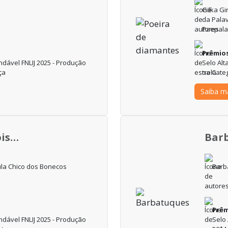
Gilka Gi
da Pala
Paepala
Prêmio
dável FNLIJ 2025 - Produção
Selo Al
ça
na Cate
Saiba m
ois…
Bar
ula Chico dos Bonecos
Barb
Prêm
dável FNLIJ 2025 - Produção
Selo