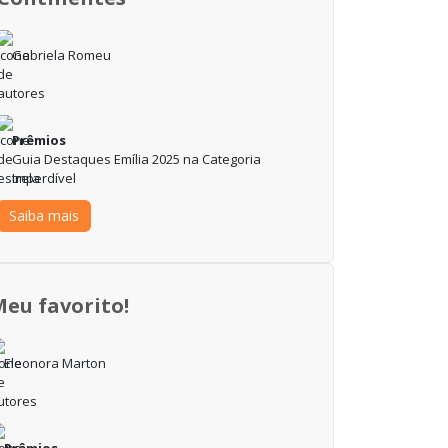
Gabriela Romeu
Prêmios
Guia Destaques Emília 2025 na Categoria
Imperdível
Saiba mais
Meu favorito!
Eleonora Marton
Prêmios