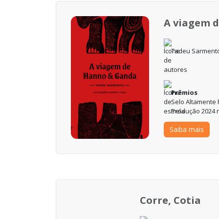
A viagem 
Tadeu Sarment
Prêmios
Selo Altamente 
Produção 2024 
Saiba mais
Corre, Cotia