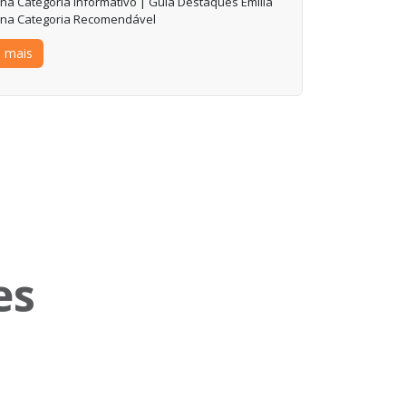
 na Categoria Informativo | Guia Destaques Emília
 na Categoria Recomendável
a mais
es