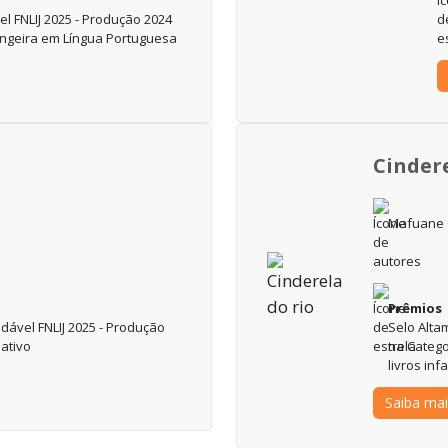
 FNLIJ 2025 - Produção 2024
rangeira em Língua Portuguesa
Cindere
Mafuane O
Prêmios
ável FNLIJ 2025 - Produção
Selo Alta
mativo
na Catego
livros inf
Saiba mai