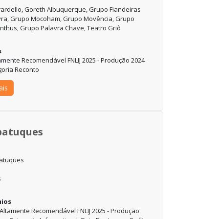
rardello, Goreth Albuquerque, Grupo Fiandeiras
vra, Grupo Mocoham, Grupo Movência, Grupo
nthus, Grupo Palavra Chave, Teatro Griô
s
tamente Recomendável FNLIJ 2025 - Produção 2024
goria Reconto
ais
batuques
atuques
ios
 Altamente Recomendável FNLIJ 2025 - Produção