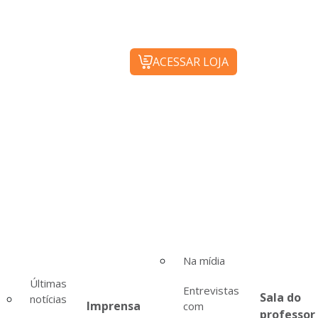
ACESSAR LOJA
Na mídia
Últimas
Entrevistas
Sala do
notícias
Imprensa
com
professor