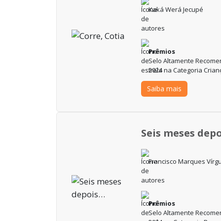
Kaká Werá Jecupé
Prêmios
Selo Altamente Recomen
2024 na Categoria Crian
Saiba mais
Seis meses dep
Francisco Marques Vírg
Prêmios
Selo Altamente Recomen