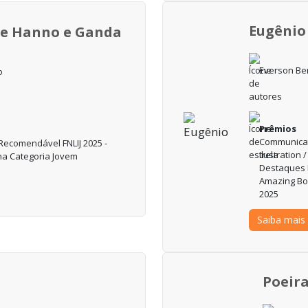
Eugênio
de Hanno e Ganda
Everson Ber
o
Prêmios
Communicati
Recomendável FNLIJ 2025 -
Ilustration
na Categoria Jovem
Destaques 
Amazing Boo
2025
Saiba mais
Poeir