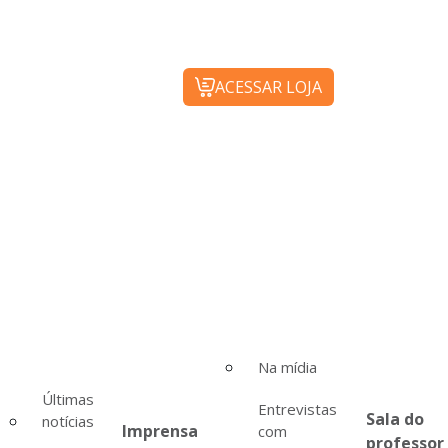
ACESSAR LOJA
Na mídia
Últimas
Entrevistas
Sala do
notícias
Imprensa
com
professor