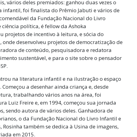
enis, vários deles premiados: ganhou duas vezes o
nfantil, foi finalista do Prêmio Jabuti e vários de
Recomendável da Fundação Nacional do Livro
 e ciência política, é fellow da Ashoka
projetos de incentivo à leitura, e sócia do
s, onde desenvolveu projetos de democratização de
adora de conteúdo, pesquisadora e redatora
vimento sustentável, e para o site sobre o pensador
-SP.
 na literatura infantil e na ilustração o espaço
e. Começou a desenhar ainda criança e, desde
ura, trabalhando vários anos na área, foi
ura Luiz Freire e, em 1994, começou sua jornada
ros, sendo autora de vários deles. Ganhadora de
rianos, o da Fundação Nacional do Livro Infantil e
ros, Rosinha também se dedica à Usina de imagens,
criada em 2015.