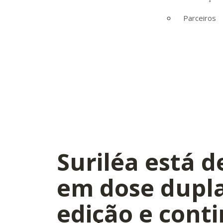
Parceiros
Suriléa está d
em dose dupl
edição e conti