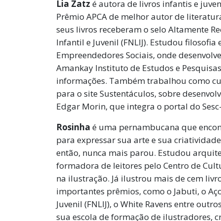
Lia Zatz
é autora de livros infantis e juv
Prêmio APCA de melhor autor de literatura i
seus livros receberam o selo Altamente 
Infantil e Juvenil (FNLIJ). Estudou filosofia
Empreendedores Sociais, onde desenvolveu 
Amankay Instituto de Estudos e Pesquisa
informações. Também trabalhou como cur
para o site Sustentáculos, sobre desenvol
Edgar Morin, que integra o portal do Sesc
Rosinha
é uma pernambucana que encontrou
para expressar sua arte e sua criatividad
então, nunca mais parou. Estudou arquitet
formadora de leitores pelo Centro de Cult
na ilustração. Já ilustrou mais de cem liv
importantes prêmios, como o Jabuti, o Aço
Juvenil (FNLIJ), o White Ravens entre out
sua escola de formação de ilustradores, 