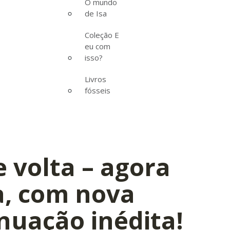
O mundo
de Isa
Coleção E
eu com
isso?
Livros
fósseis
e volta – agora
a, com nova
nuação inédita!