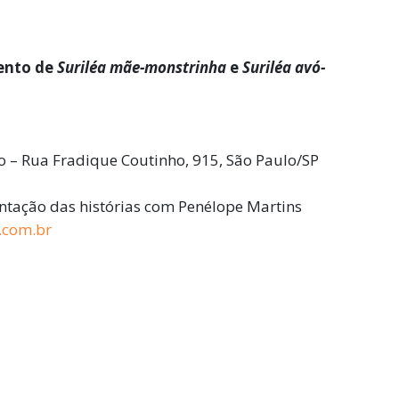
ento de
Suriléa mãe-monstrinha
e
Suriléa avó-
ho – Rua Fradique Coutinho, 915, São Paulo/SP
ontação das histórias com Penélope Martins
.com.br