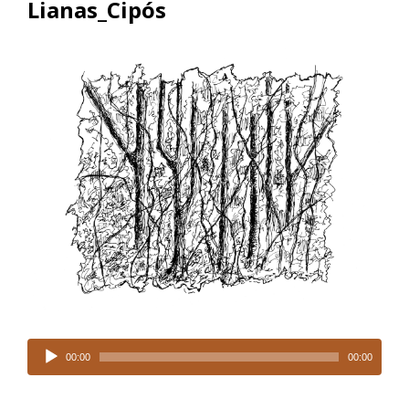
Lianas_Cipós
Tocador
de
00:00
00:00
áudio