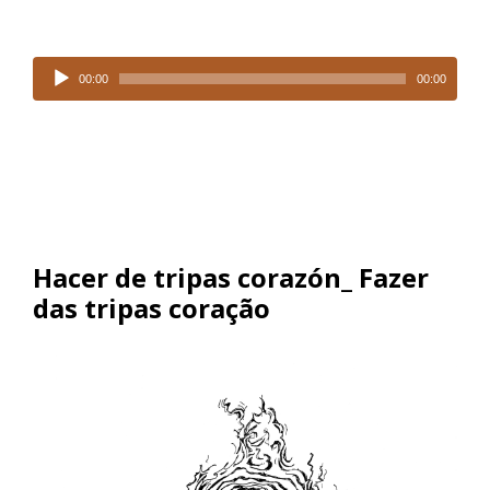
Tocador
de
00:00
00:00
áudio
Hacer de tripas corazón_ Fazer
das tripas coração