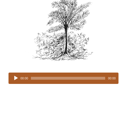
Tocador
de
00:00
00:00
áudio