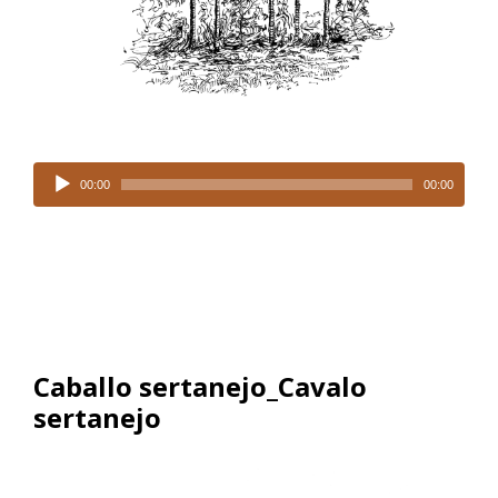
Tocador
de
00:00
00:00
áudio
Caballo sertanejo_Cavalo
sertanejo