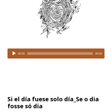
Tocador
de
00:00
00:00
áudio
Si el día fuese solo día_Se o dia
fosse só dia