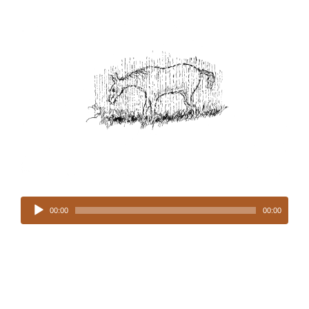
Tocador
de
00:00
00:00
áudio