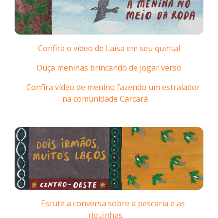
Confira o vídeo de Laísa em seu quintal
Ouça meninas brincando de jogar verso
Confira vídeo de menino fazendo um estralador
na comunidade Carcará
Escute a conversa sobre a pescaria e as
riquinhas