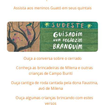
Assista aos meninos Guató em seus quintais
Ouça a conversa sobre o cerrado
Conheça as brincadeiras de Milena e outras
crianças de Campo Buriti
Ouça cantiga de roda cantada pela dona Faustina,
avó de Milena
Ouça algumas crianças brincando com estes
versos