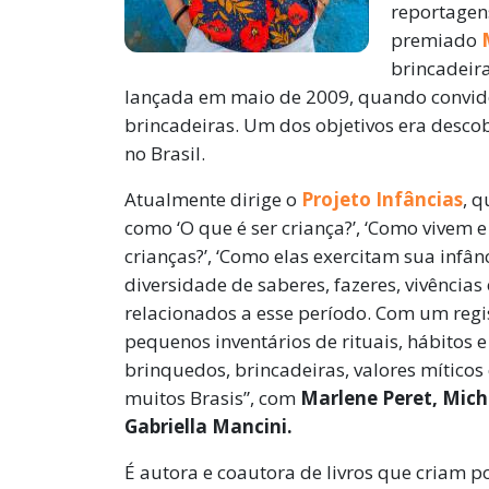
reportagens
premiado
brincadeira
lançada em maio de 2009, quando convidou
brincadeiras. Um dos objetivos era descob
no Brasil.
Atualmente dirige o
Projeto Infâncias
, q
como ‘O que é ser criança?’, ‘Como vivem 
crianças?’, ‘Como elas exercitam sua infânc
diversidade de saberes, fazeres, vivências
relacionados a esse período. Com um regi
pequenos inventários de rituais, hábitos e
brinquedos, brincadeiras, valores míticos
muitos Brasis”, com
Marlene Peret, Mich
Gabriella Mancini.
É autora e coautora de livros que criam po