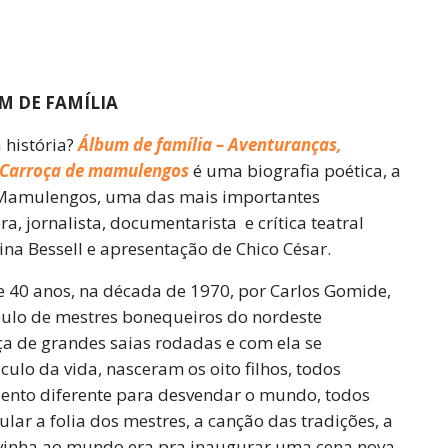
M DE FAMÍLIA
 história?
Álbum de família –
Aventuranças,
r Carroça de mamulengos
é uma biografia poética, a
e Mamulengos, uma das mais importantes
ra, jornalista, documentarista e crítica teatral
na Bessell e apresentação de Chico César.
40 anos, na década de 1970, por Carlos Gomide,
pulo de mestres bonequeiros do nordeste
a de grandes saias rodadas e com ela se
culo da vida, nasceram os oito filhos, todos
lento diferente para desvendar o mundo, todos
lar a folia dos mestres, a canção das tradições, a
 vinha ao mundo era pra inaugurar uma cena nova