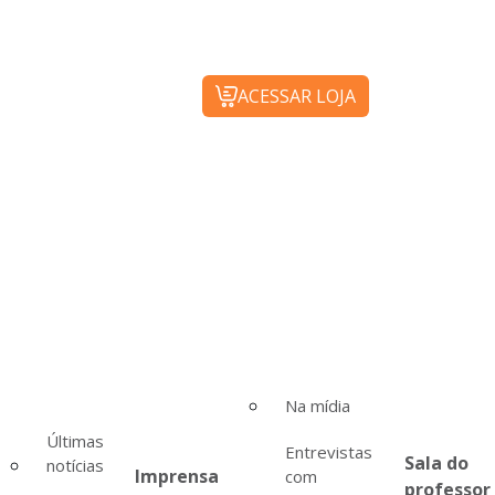
ACESSAR LOJA
Na mídia
Últimas
Entrevistas
Sala do
notícias
Imprensa
com
professor