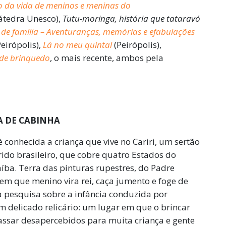
o da vida de meninos e meninas do
Cátedra Unesco),
Tutu-moringa, história que tataravó
de família – Aventuranças, memórias e efabulações
Peirópolis),
Lá no meu quintal
(Peirópolis),
 de brinquedo
, o mais recente, ambos pela
A DE CABINHA
 conhecida a criança que vive no Cariri, um sertão
ido brasileiro, que cobre quatro Estados do
íba. Terra das pinturas rupestres, do Padre
 em que menino vira rei, caça jumento e foge de
sa pesquisa sobre a infância conduzida por
 delicado relicário: um lugar em que o brincar
assar desapercebidos para muita criança e gente