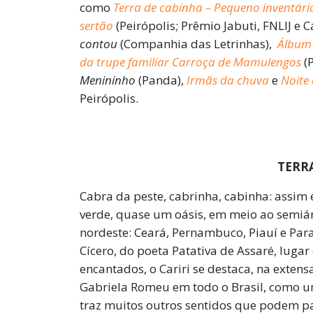
como
Terra de cabinha – Pequeno inventári
sertão
(Peirópolis; Prêmio Jabuti, FNLIJ e 
contou
(Companhia das Letrinhas),
Álbum 
da trupe familiar Carroça de Mamulengos
(
Menininho
(Panda),
Irmãs da chuva
e
Noite
Peirópolis.
TERR
Cabra da peste, cabrinha, cabinha: assim é
verde, quase um oásis, em meio ao semiár
nordeste: Ceará, Pernambuco, Piauí e Para
Cícero, do poeta Patativa de Assaré, lugar
encantados, o Cariri se destaca, na exten
Gabriela Romeu em todo o Brasil, como um
traz muitos outros sentidos que podem p