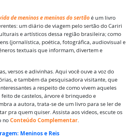
 vida de meninos e meninas do sertão
é um livro
rentes: um diário de viagem pelo sertão do Cariri
lturais e artísticos dessa região brasileira; como
ns (jornalística, poética, fotográfica, audiovisual e
êneros textuais que informam, divertem e
tas, versos e adivinhas. Aqui você ouve a voz do
tórias, e também da pesquisadora visitante, que
interessantes a respeito de como vivem aqueles
ito de castelos, árvore é brinquedo e
bra a autora, trata-se de um livro para se ler de
ontar pra quem quiser. Assista aos videos, escute os
o no
Conteúdo Complementar
.
ragem: Meninos e Reis