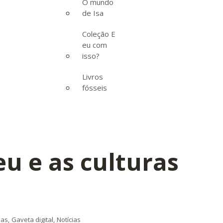
O mundo
de Isa
Coleção E
eu com
isso?
Livros
fósseis
u e as culturas
ias
Gaveta digital
Notícias