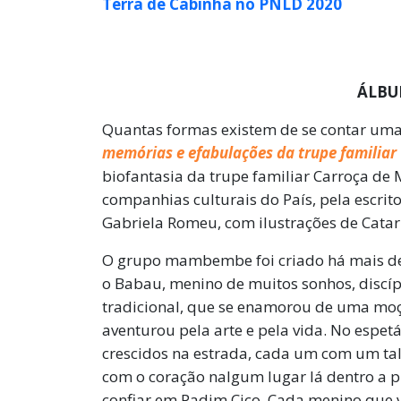
Terra de Cabinha no PNLD 2020
ÁLBU
Quantas formas existem de se contar uma
memórias e efabulações da trupe familia
biofantasia da trupe familiar Carroça d
companhias culturais do País,
pela escrito
Gabriela Romeu, com ilustrações de Catari
O grupo mambembe foi criado há mais de 
o Babau, menino de muitos sonhos, discí
tradicional, que se enamorou de uma moç
aventurou pela arte e pela vida. No espetá
crescidos na estrada, cada um com um ta
com o coração nalgum lugar lá dentro a pu
confiar em Padim Ciço. Cada menino que