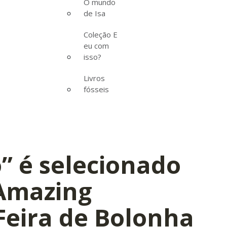
O mundo
de Isa
Coleção E
eu com
isso?
Livros
fósseis
” é selecionado
Amazing
Feira de Bolonha