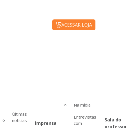
ACESSAR LOJA
Na mídia
Últimas
Entrevistas
Sala do
notícias
Imprensa
com
professor