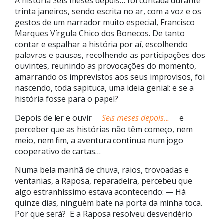
A história Seis meses depois… foi contada durante
trinta janeiros, sendo escrita no ar, com a voz e os
gestos de um narrador muito especial, Francisco
Marques Vírgula Chico dos Bonecos. De tanto
contar e espalhar a história por aí, escolhendo
palavras e pausas, recolhendo as participações dos
ouvintes, reunindo as provocações do momento,
amarrando os imprevistos aos seus improvisos, foi
nascendo, toda sapituca, uma ideia genial: e se a
história fosse para o papel?
Depois de ler e ouvir
Seis meses depois…
e
perceber que as histórias não têm começo, nem
meio, nem fim, a aventura continua num jogo
cooperativo de cartas…
Numa bela manhã de chuva, raios, trovoadas e
ventanias, a Raposa, reparadeira, percebeu que
algo estranhíssimo estava acontecendo: — Há
quinze dias, ninguém bate na porta da minha toca.
Por que será? E a Raposa resolveu desvendério